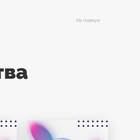
На главную
тва