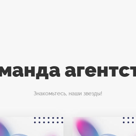
манда агентс
Знакомьтесь, наши звезды!